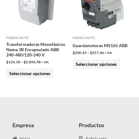
variantes.
variantes.
Las
Las
opciones
opciones
se
se
pueden
pueden
FABRICANTE
FABRICANTE
Transformadores Monofásicos
elegir
elegir
Guardamotores MS165 ABB
Nema 3R Encapsulado ABB
en
en
$
200,45
–
$
257,46
+ IVA
240-480/120-240 V
la
la
$
124,18
–
$
2.856,98
+ IVA
Seleccionar opciones
página
página
Seleccionar opciones
de
de
producto
producto
Empresa
Productos
Inicio
Fabricante