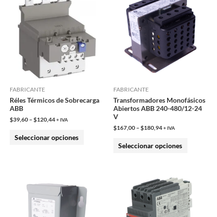
producto
producto
tiene
tiene
múltiples
múltiples
variantes.
variantes.
Las
Las
opciones
opciones
se
se
pueden
pueden
FABRICANTE
FABRICANTE
Réles Térmicos de Sobrecarga
Transformadores Monofásicos
elegir
elegir
ABB
Abiertos ABB 240-480/12-24
en
en
V
$
39,60
–
$
120,44
+ IVA
la
la
$
167,00
–
$
180,94
+ IVA
Seleccionar opciones
página
página
Seleccionar opciones
de
de
producto
producto
Este
Este
producto
producto
tiene
tiene
múltiples
múltiples