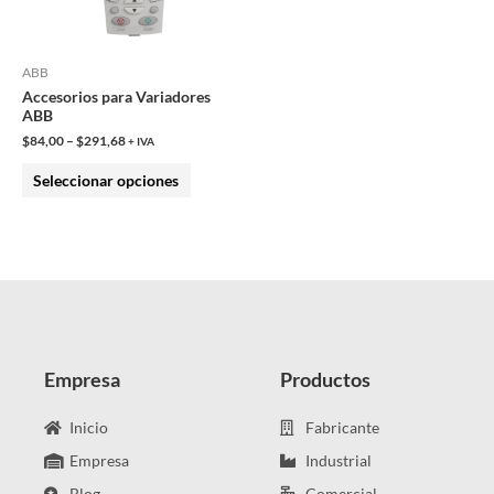
opciones
se
pueden
ABB
Accesorios para Variadores
elegir
ABB
en
$
84,00
–
$
291,68
+ IVA
la
Seleccionar opciones
página
de
producto
Empresa
Productos
Inicio
Fabricante
Empresa
Industrial
Blog
Comercial