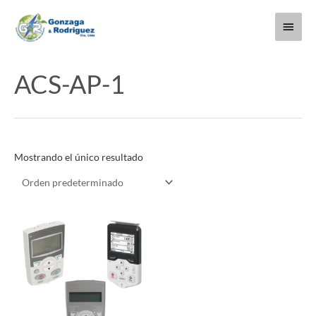
Ir
Menú
al
contenido
princi
ACS-AP-1
Mostrando el único resultado
Este
producto
tiene
múltiples
variantes.
Las