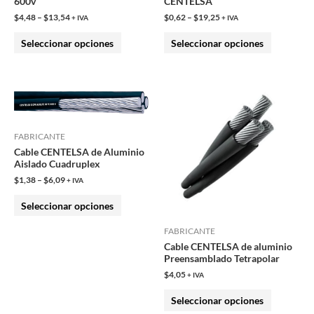
600v
CENTELSA
en
en
$
4,48
–
$
13,54
$
0,62
–
$
19,25
+ IVA
+ IVA
la
la
Seleccionar opciones
Seleccionar opciones
página
página
de
de
producto
producto
Este
Este
producto
producto
tiene
tiene
FABRICANTE
múltiples
múltiples
Cable CENTELSA de Aluminio
variantes.
variantes.
Aislado Cuadruplex
Las
Las
$
1,38
–
$
6,09
+ IVA
opciones
opciones
Seleccionar opciones
se
se
pueden
pueden
FABRICANTE
Cable CENTELSA de aluminio
elegir
elegir
Preensamblado Tetrapolar
en
en
$
4,05
+ IVA
la
la
Seleccionar opciones
página
página