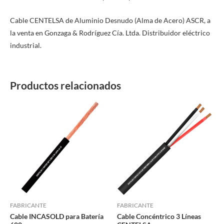
Cable CENTELSA de Aluminio Desnudo (Alma de Acero) ASCR, a
la venta en Gonzaga & Rodríguez Cía. Ltda. Distribuidor eléctrico
industrial.
Productos relacionados
Este
Este
producto
producto
tiene
tiene
múltiples
múltiples
variantes.
variantes.
Las
Las
opciones
opciones
se
se
pueden
pueden
FABRICANTE
FABRICANTE
Cable INCASOLD para Batería
Cable Concéntrico 3 Líneas
elegir
elegir