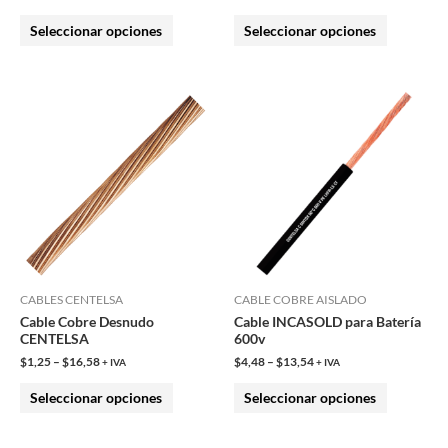
la
la
Seleccionar opciones
Seleccionar opciones
página
página
de
de
producto
producto
Este
Este
producto
producto
tiene
tiene
múltiples
múltiples
variantes.
variantes.
Las
Las
opciones
opciones
se
se
pueden
pueden
CABLES CENTELSA
CABLE COBRE AISLADO
Cable Cobre Desnudo
Cable INCASOLD para Batería
elegir
elegir
CENTELSA
600v
en
en
$
1,25
–
$
16,58
$
4,48
–
$
13,54
+ IVA
+ IVA
la
la
Seleccionar opciones
Seleccionar opciones
página
página
de
de