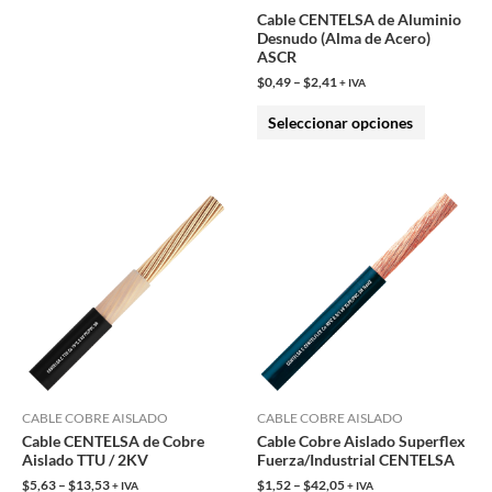
Cable CENTELSA de Aluminio
la
la
Desnudo (Alma de Acero)
página
página
ASCR
de
de
$
0,49
–
$
2,41
+ IVA
producto
producto
Seleccionar opciones
Este
Este
producto
producto
tiene
tiene
múltiples
múltiples
variantes.
variantes.
Las
Las
opciones
opciones
se
se
pueden
pueden
CABLE COBRE AISLADO
CABLE COBRE AISLADO
Cable CENTELSA de Cobre
Cable Cobre Aislado Superflex
elegir
elegir
Aislado TTU / 2KV
Fuerza/Industrial CENTELSA
en
en
$
5,63
–
$
13,53
$
1,52
–
$
42,05
+ IVA
+ IVA