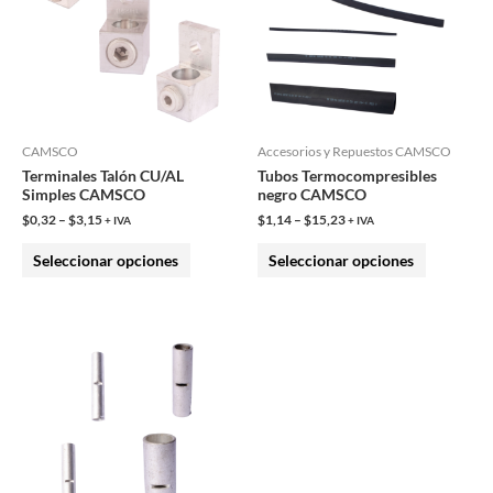
múltiples
múltiples
variantes.
variantes.
Las
Las
opciones
opciones
se
se
pueden
pueden
CAMSCO
Accesorios y Repuestos CAMSCO
Terminales Talón CU/AL
Tubos Termocompresibles
elegir
elegir
Simples CAMSCO
negro CAMSCO
en
en
$
0,32
–
$
3,15
$
1,14
–
$
15,23
+ IVA
+ IVA
la
la
Seleccionar opciones
Seleccionar opciones
página
página
de
de
producto
producto
Este
producto
tiene
múltiples
variantes.
Las