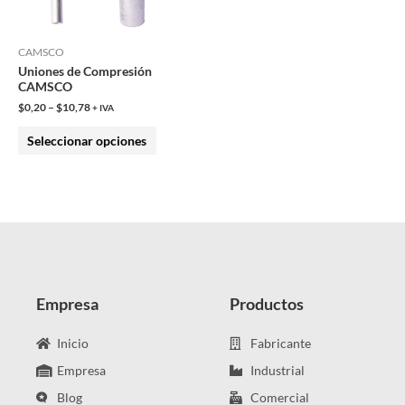
opciones
se
pueden
CAMSCO
Uniones de Compresión
elegir
CAMSCO
en
$
0,20
–
$
10,78
+ IVA
la
Seleccionar opciones
página
de
producto
Empresa
Productos
Inicio
Fabricante
Empresa
Industrial
Blog
Comercial