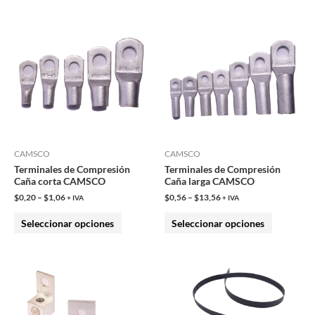
producto
producto
Este
Este
producto
producto
tiene
tiene
múltiples
múltiples
variantes.
variantes.
Las
Las
opciones
opciones
se
se
pueden
pueden
CAMSCO
CAMSCO
Terminales de Compresión
Terminales de Compresión
elegir
elegir
Caña corta CAMSCO
Caña larga CAMSCO
en
en
$
0,20
–
$
1,06
$
0,56
–
$
13,56
+ IVA
+ IVA
la
la
Seleccionar opciones
Seleccionar opciones
página
página
de
de
producto
producto
Este
Este
producto
producto
tiene
tiene