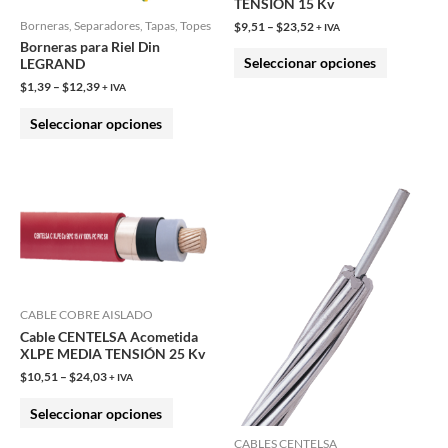
TENSIÓN 15 Kv
pueden
pueden
Borneras, Separadores, Tapas, Topes
$
9,51
–
$
23,52
+ IVA
Borneras para Riel Din
elegir
elegir
Seleccionar opciones
LEGRAND
en
en
$
1,39
–
$
12,39
+ IVA
la
la
Seleccionar opciones
página
página
de
de
producto
producto
Este
Este
producto
producto
tiene
tiene
múltiples
múltiples
variantes.
variantes.
Las
Las
CABLE COBRE AISLADO
Cable CENTELSA Acometida
opciones
opciones
XLPE MEDIA TENSIÓN 25 Kv
se
se
$
10,51
–
$
24,03
+ IVA
pueden
pueden
Seleccionar opciones
elegir
elegir
en
en
CABLES CENTELSA