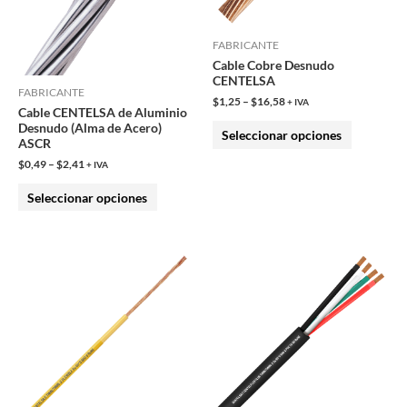
se
se
pueden
pueden
FABRICANTE
Cable Cobre Desnudo
elegir
elegir
CENTELSA
en
en
FABRICANTE
$
1,25
–
$
16,58
+ IVA
Cable CENTELSA de Aluminio
la
la
Desnudo (Alma de Acero)
Seleccionar opciones
página
página
ASCR
de
de
$
0,49
–
$
2,41
+ IVA
producto
producto
Seleccionar opciones
Este
Este
producto
producto
tiene
tiene
múltiples
múltiples
variantes.
variantes.
Las
Las
opciones
opciones