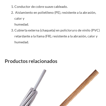
Conductor de cobre suave cableado.
Aislamiento en polietileno (PE), resistente a la abrasión,
calor y
humedad.
Cubierta externa (chaqueta) en policloruro de vinilo (PVC)
retardante a la llama (FR), resistente a la abrasión, calor y
humedad.
Productos relacionados
Este
Este
producto
producto
tiene
tiene
múltiples
múltiples
variantes.
variantes.
Las
Las
opciones
opciones