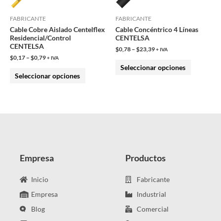
se
se
pueden
pueden
FABRICANTE
FABRICANTE
Cable Cobre Aislado Centelflex
Cable Concéntrico 4 Líneas
elegir
elegir
Residencial/Control
CENTELSA
en
en
CENTELSA
$
0,78
–
$
23,39
+ IVA
la
la
$
0,17
–
$
0,79
+ IVA
Seleccionar opciones
página
página
Seleccionar opciones
de
de
producto
producto
Empresa
Productos
Inicio
Fabricante
Empresa
Industrial
Blog
Comercial