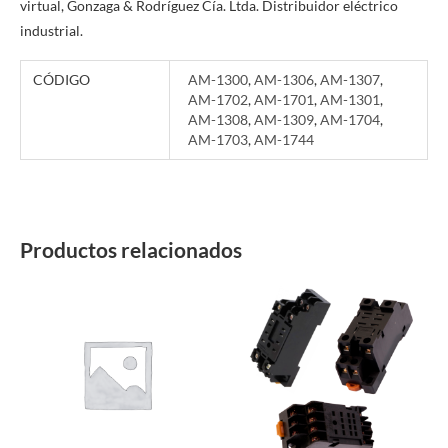
virtual, Gonzaga & Rodríguez Cía. Ltda. Distribuidor eléctrico
industrial.
CÓDIGO
AM-1300
,
AM-1306
,
AM-1307
,
AM-1702
,
AM-1701
,
AM-1301
,
AM-1308
,
AM-1309
,
AM-1704
,
AM-1703
,
AM-1744
Productos relacionados
Este
Este
producto
producto
tiene
tiene
múltiples
múltiples
variantes.
variantes.
Las
Las
opciones
opciones