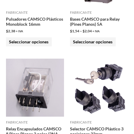
se
se
pueden
pueden
FABRICANTE
FABRICANTE
Pulsadores CAMSCO Plásticos
Bases CAMSCO para Relay
elegir
elegir
Monoblock 16mm
(Pines Planos) 5A
en
en
$
2,38
$
1,54
–
$
2,04
+ IVA
+ IVA
la
la
Seleccionar opciones
Seleccionar opciones
página
página
de
de
producto
producto
Este
Este
producto
producto
tiene
tiene
múltiples
múltiples
variantes.
variantes.
Las
Las
opciones
opciones
se
se
pueden
pueden
FABRICANTE
FABRICANTE
Relay Encapsulados CAMSCO
Selector CAMSCO Plástico 3
elegir
elegir
8 Pines Planos 2 polos (2NA-
posiciones 22mm