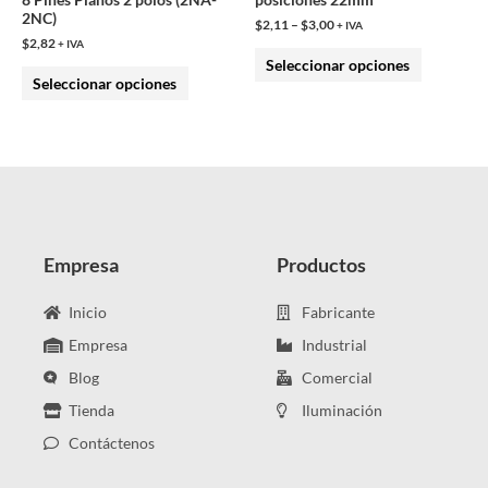
en
en
2NC)
$
2,11
–
$
3,00
+ IVA
la
la
$
2,82
+ IVA
Seleccionar opciones
página
página
Seleccionar opciones
de
de
producto
producto
Empresa
Productos
Inicio
Fabricante
Empresa
Industrial
Blog
Comercial
Tienda
Iluminación
Contáctenos