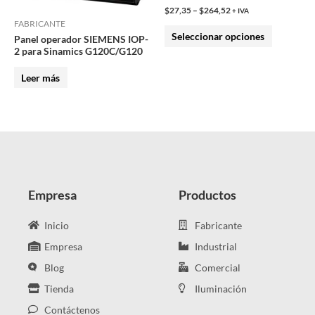
la
$
27,35
–
$
264,52
+ IVA
página
FABRICANTE
Seleccionar opciones
Panel operador SIEMENS IOP-
de
2 para Sinamics G120C/G120
producto
Leer más
Empresa
Productos
Inicio
Fabricante
Empresa
Industrial
Blog
Comercial
Tienda
Iluminación
Contáctenos