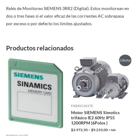
Relés de Monitoreo SIEMENS 3RR2 (Digital). Estos monitorean en
dos o tres fases si el valor eficaz de las corrientes AC sobrepasa
por exceso o por defecto los límites ajustados.
Productos relacionados
Este
¡Oferta!
producto
tiene
múltiples
variantes.
Las
opciones
FABRICANTE
Motor SIEMENS Simotics
se
trifásico IE2 60Hz IP55
pueden
1200RPM (6Polos )
elegir
$
3.972,50
–
$
9.233,00
+ IVA
en
FABRICANTE