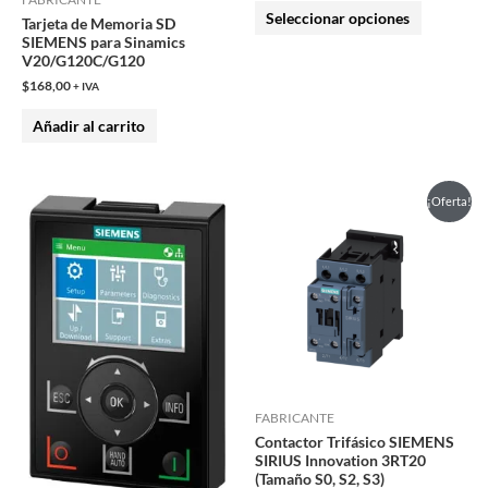
Seleccionar opciones
Tarjeta de Memoria SD
la
SIEMENS para Sinamics
página
V20/G120C/G120
de
$
168,00
+ IVA
producto
Añadir al carrito
Este
¡Oferta!
producto
tiene
múltiples
variantes.
Las
opciones
se
pueden
FABRICANTE
Contactor Trifásico SIEMENS
elegir
SIRIUS Innovation 3RT20
en
(Tamaño S0, S2, S3)