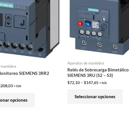
variantes.
var
Las
Las
opciones
opc
se
se
pueden
pu
elegir
ele
en
en
la
la
Aparatos de maniobra
página
pág
 maniobra
Relés de Sobrecarga Bimetálico
Monitoreo SIEMENS 3RR2
de
de
SIEMENS 3RU (S2 – S3)
producto
pro
$
72,10
–
$
147,65
+ IVA
$
208,03
+ IVA
Seleccionar opciones
ionar opciones