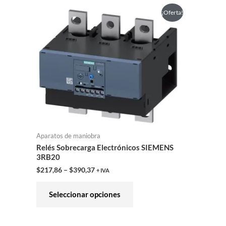
Este
¡Oferta!
producto
tiene
múltiples
variantes.
Las
opciones
se
pueden
elegir
Aparatos de maniobra
Relés Sobrecarga Electrónicos SIEMENS
en
3RB20
la
$
217,86
–
$
390,37
+ IVA
página
de
Seleccionar opciones
producto