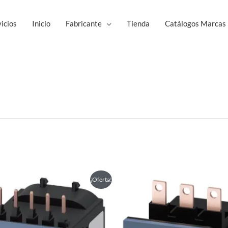
icios
Inicio
Fabricante
Tienda
Catálogos Marcas
Este
Est
¡Oferta!
producto
pro
tiene
tie
múltiples
múl