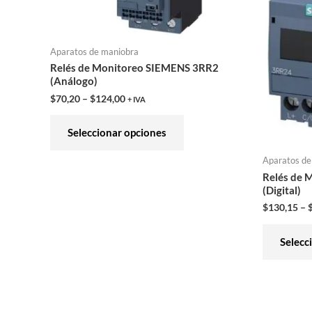
variantes.
Las
opciones
Aparatos de maniobra
se
Relés de Monitoreo SIEMENS 3RR2
(Análogo)
pueden
$
70,20
–
$
124,00
+ IVA
elegir
en
Seleccionar opciones
la
página
Aparatos de
Relés de 
de
(Digital)
producto
$
130,15
–
Selecc