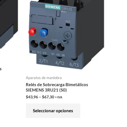
iantes.
variantes.
Las
iones
opciones
se
eden
pueden
gir
elegir
en
la
ina
página
s
de
Aparatos de maniobra
ducto
producto
Relés de Sobrecarga Bimetálicos
SIEMENS 3RU21 (S0)
$
43,96
–
$
67,30
+ IVA
Seleccionar opciones