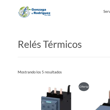
Ir
al
Serv
contenido
Relés Térmicos
Mostrando los 5 resultados
Este
¡Oferta!
producto
tiene
múltiples