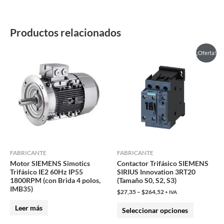
Productos relacionados
Este
¡Oferta!
producto
tiene
múltiples
variantes.
Las
opciones
se
pueden
FABRICANTE
FABRICANTE
Motor SIEMENS Simotics
Contactor Trifásico SIEMENS
elegir
Trifásico IE2 60Hz IP55
SIRIUS Innovation 3RT20
en
1800RPM (con Brida 4 polos,
(Tamaño S0, S2, S3)
IMB35)
la
$
27,35
–
$
264,52
+ IVA
página
Leer más
Seleccionar opciones
de