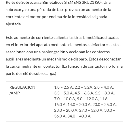
Relés de Sobrecarga Bimetálicos SIEMENS 3RU21 (S0). Una
sobrecarga o una pérdida de fase provoca un aumento de la
corriente del motor por encima de la intensidad asignada
ajustada.
Este aumento de corriente calienta las tiras bimetálicas situadas
en el interior del aparato mediante elementos calefactores; estas
reaccionan con una prolongación y accionan los contactos
auxiliares mediante un mecanismo de disparo. Estos desconectan
la carga mediante un contactor (La función de contactor no forma
parte de relé de sobrecarga.)
REGULACION
1.8 – 2.5 A
,
2.2 – 3.2A
,
2.8 – 4.0 A
,
/AMP
3.5 – 5.0 A
,
4.5 – 6.3 A
,
5.5 – 8.0 A
,
7.0 – 10.0 A
,
9.0 – 12.0 A
,
11.6 –
16.0 A
,
14.0 – 20.0 A
,
20.0 – 25.0 A
,
23.0 – 28.0 A
,
27.0 – 32.0 A
,
30.0 –
36.0 A
,
34.0 – 40.0 A