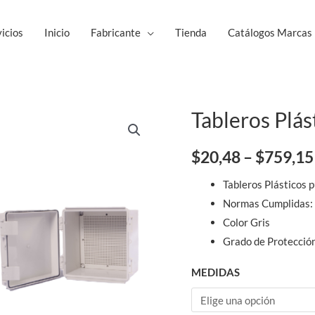
icios
Inicio
Fabricante
Tienda
Catálogos Marcas
Tableros Plás
Tableros
Plásticos
puerta
$
20,48
–
$
759,15
gris
Tableros Plásticos 
HIBOX
Normas Cumplidas: 
cantidad
Color Gris
Grado de Protecció
MEDIDAS