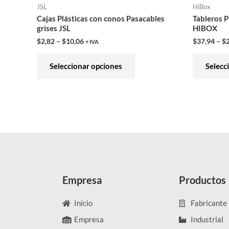
JSL
HiBox
la
Cajas Plásticas con conos Pasacables
Tableros P
página
grises JSL
HIBOX
de
$
2,82
–
$
10,06
$
37,94
–
$
+ IVA
producto
Seleccionar opciones
Selecc
Empresa
Productos
Inicio
Fabricante
Empresa
Industrial