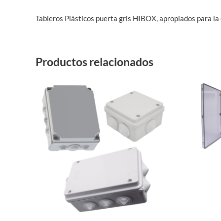
Tableros Plásticos puerta gris HIBOX, apropiados para la 
Productos relacionados
Este
producto
tiene
múltiples
variantes.
Las
opciones
se
pueden
elegir
en