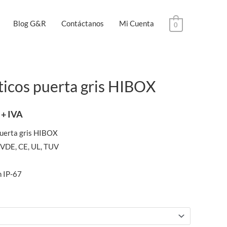
Blog G&R
Contáctanos
Mi Cuenta
0
ticos puerta gris HIBOX
+ IVA
puerta gris HIBOX
VDE, CE, UL, TUV
n IP-67