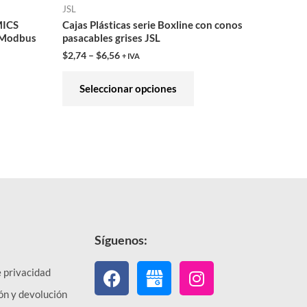
JSL
la
MICS
Cajas Plásticas serie Boxline con conos
página
 Modbus
pasacables grises JSL
de
$
2,74
–
$
6,56
+ IVA
producto
Seleccionar opciones
Síguenos:
Facebook
Instagram
e privacidad
ón y devolución