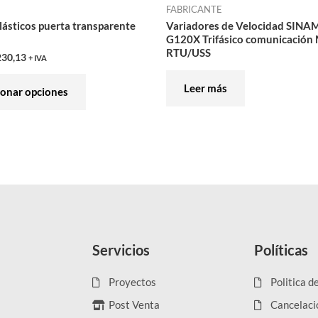
FABRICANTE
la
lásticos puerta transparente
Variadores de Velocidad SINA
página
G120X Trifásico comunicación
de
RTU/USS
230,13
+ IVA
producto
Leer más
ionar opciones
Servicios
Políticas
Proyectos
Politica d
Post Venta
Cancelaci