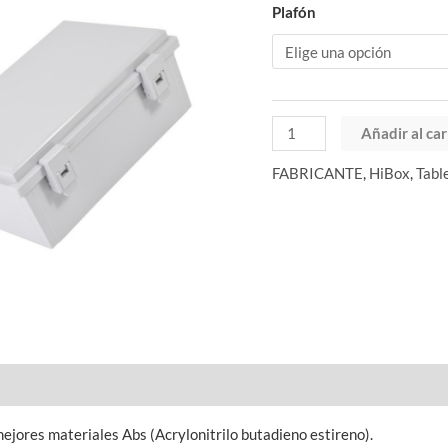
Plafón
Añadir al car
FABRICANTE
,
HiBox
,
Tabl
ejores materiales Abs (Acrylonitrilo butadieno estireno).