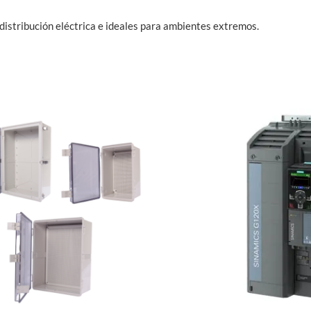
distribución eléctrica e ideales para ambientes extremos.
Este
producto
tiene
múltiples
variantes.
Las
opciones
se
pueden
elegir
en