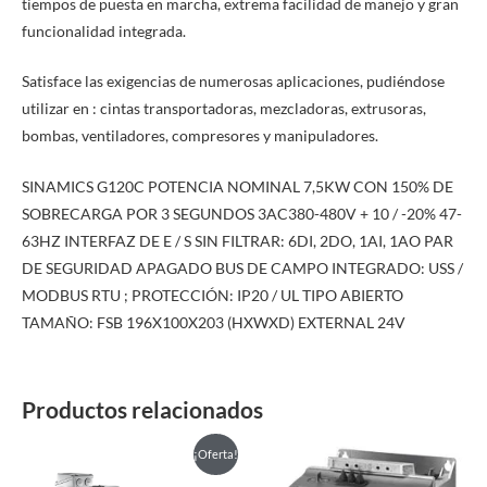
tiempos de puesta en marcha, extrema facilidad de manejo y gran
funcionalidad integrada.
Satisface las exigencias de numerosas aplicaciones, pudiéndose
utilizar en : cintas transportadoras, mezcladoras, extrusoras,
bombas, ventiladores, compresores y manipuladores.
SINAMICS G120C POTENCIA NOMINAL 7,5KW CON 150% DE
SOBRECARGA POR 3 SEGUNDOS 3AC380-480V + 10 / -20% 47-
63HZ INTERFAZ DE E / S SIN FILTRAR: 6DI, 2DO, 1AI, 1AO PAR
DE SEGURIDAD APAGADO BUS DE CAMPO INTEGRADO: USS /
MODBUS RTU ; PROTECCIÓN: IP20 / UL TIPO ABIERTO
TAMAÑO: FSB 196X100X203 (HXWXD) EXTERNAL 24V
Productos relacionados
Este
¡Oferta!
producto