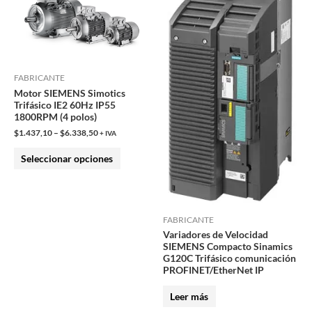
tiene
múltiples
variantes.
Las
FABRICANTE
opciones
Motor SIEMENS Simotics
se
Trifásico IE2 60Hz IP55
1800RPM (4 polos)
pueden
$
1.437,10
–
$
6.338,50
elegir
+ IVA
en
Seleccionar opciones
la
página
de
FABRICANTE
producto
Variadores de Velocidad
SIEMENS Compacto Sinamics
G120C Trifásico comunicación
PROFINET/EtherNet IP
Leer más