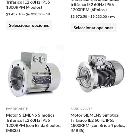
Trifásico IE2 60Hz IP55
trifásico IE2 60Hz IP55
1800RPM (4 polos)
pueden
pueden
1200RPM (6Polos )
$
1.437,10
–
$
6.338,50
elegir
elegir
+ IVA
$
3.972,50
–
$
9.233,00
+ IVA
en
en
Seleccionar opciones
Seleccionar opciones
la
la
página
página
de
de
producto
producto
FABRICANTE
FABRICANTE
Motor SIEMENS Simotics
Motor SIEMENS Simotics
Trifásico IE2 60Hz IP55
Trifásico IE2 60Hz IP55
1200RPM (con Brida 6 polos,
1800RPM (con Brida 4 polos,
IMB35)
IMB35)