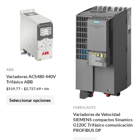
Este
producto
tiene
múltiples
variantes.
Las
opciones
se
pueden
ABB
Variadores ACS480 440V
elegir
Trifásico ABB
en
$
519,77
–
$
2.727,69
+ IVA
la
Seleccionar opciones
página
FABRICANTE
de
Variadores de Velocidad
producto
SIEMENS compactos Sinamics
G120C Trifásico comunicación
PROFIBUS DP