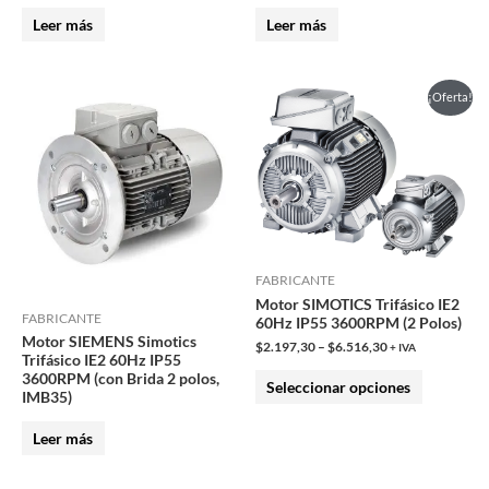
Leer más
Leer más
Este
¡Oferta!
producto
tiene
múltiples
variantes.
Las
opciones
FABRICANTE
se
Motor SIMOTICS Trifásico IE2
pueden
FABRICANTE
60Hz IP55 3600RPM (2 Polos)
Motor SIEMENS Simotics
elegir
$
2.197,30
–
$
6.516,30
+ IVA
Trifásico IE2 60Hz IP55
en
3600RPM (con Brida 2 polos,
Seleccionar opciones
IMB35)
la
página
Leer más
de
producto