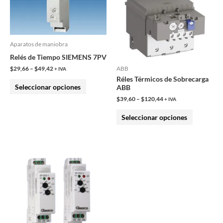
múltiples
múltiples
variantes.
variantes.
Las
Las
opciones
opciones
Aparatos de maniobra
se
se
Relés de Tiempo SIEMENS 7PV
pueden
pueden
$
29,66
–
$
49,42
ABB
+ IVA
Réles Térmicos de Sobrecarga
elegir
elegir
Seleccionar opciones
ABB
en
en
$
39,60
–
$
120,44
+ IVA
la
la
Seleccionar opciones
página
página
de
de
producto
producto
Este
producto
tiene
múltiples
variantes.
Las