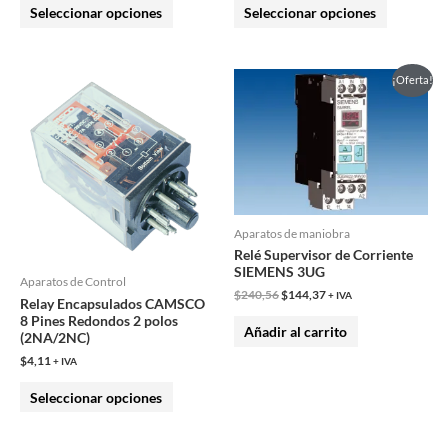
Seleccionar opciones
Seleccionar opciones
de
de
producto
producto
El
El
Este
¡Oferta!
precio
precio
producto
original
actual
era:
es:
tiene
$240,56.
$144,37.
múltiples
variantes.
Las
opciones
Aparatos de maniobra
Relé Supervisor de Corriente
se
SIEMENS 3UG
pueden
Aparatos de Control
$
240,56
$
144,37
+ IVA
Relay Encapsulados CAMSCO
elegir
8 Pines Redondos 2 polos
en
Añadir al carrito
(2NA/2NC)
la
$
4,11
+ IVA
página
Seleccionar opciones
de
producto