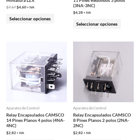
Miniatura LZX
11 Pines Redondos 3 polos
en
en
(3NA-3NC)
$
7,67
$
4,60
+ IVA
la
la
$
4,28
+ IVA
Seleccionar opciones
página
página
Seleccionar opciones
de
de
producto
producto
Este
Este
producto
producto
tiene
tiene
múltiples
múltiples
variantes.
variantes.
Las
Las
opciones
opciones
se
se
pueden
pueden
Aparatos de Control
Aparatos de Control
Relay Encapsulados CAMSCO
Relay Encapsulados CAMSCO
elegir
elegir
14 Pines Planos 4 polos (4NA-
8 Pines Planos 2 polos (2NA-
en
en
4NC)
2NC)
la
la
$
2,82
$
2,82
+ IVA
+ IVA
página
página