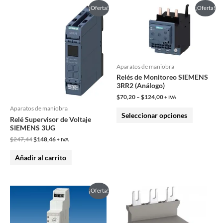
El
El
Este
¡Oferta!
¡Oferta!
precio
precio
producto
original
actual
era:
es:
tiene
$247,44.
$148,46.
múltiples
variantes.
Aparatos de maniobra
Las
Relés de Monitoreo SIEMENS
opciones
3RR2 (Análogo)
se
$
70,20
–
$
124,00
+ IVA
pueden
Aparatos de maniobra
Seleccionar opciones
Relé Supervisor de Voltaje
elegir
SIEMENS 3UG
en
$
247,44
$
148,46
+ IVA
la
Añadir al carrito
página
de
producto
Este
Este
¡Oferta!
producto
producto
tiene
tiene