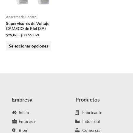
opciones
se
pueden
Aparatos de Control
Supervisores de Voltaje
elegir
CAMSCO de Riel (3A)
en
$
29,06
–
$
30,65
+ IVA
la
Seleccionar opciones
página
de
producto
Empresa
Productos
Inicio
Fabricante
Empresa
Industrial
Blog
Comercial