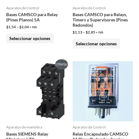
pueden
pueden
Aparatos de Control
Aparatos de Control
Bases CAMSCO para Relay
Bases CAMSCO para Relays,
elegir
elegir
(Pines Planos) 5A
Timers y Supervisores (Pines
en
en
Redondos)
$
1,54
–
$
2,04
+ IVA
la
la
$
1,13
–
$
2,85
+ IVA
Seleccionar opciones
página
página
Seleccionar opciones
de
de
producto
producto
El
El
Este
Este
¡Oferta!
precio
precio
producto
producto
original
actual
era:
es:
tiene
tiene
$7,67.
$4,60.
múltiples
múltiples
variantes.
variantes.
Las
Las
opciones
opciones
se
se
pueden
pueden
Aparatos de maniobra
Aparatos de Control
Bases SIEMENS Relay
Relay Encapsulado CAMSCO
elegir
elegir