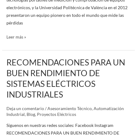
electrónicos, y la Universidad Politécnica de València en el 2012
presentaron un equipo pionero en todo el mundo que mide las
pérdidas
Leer más »
RECOMENDACIONES PARA UN
RECOMENDACIONES
PARA
BUEN RENDIMIENTO DE
UN
SISTEMAS ELÉCTRICOS
BUEN
RENDIMIENTO
INDUSTRIALES
DE
SISTEMAS
Deja un comentario
/
Asesoramiento Técnico
,
Automatización
ELÉCTRICOS
Industrial
,
Blog
,
Proyectos Eléctricos
INDUSTRIALES
Síguenos en nuestras redes sociales: Facebook Instagram
RECOMENDACIONES PARA UN BUEN RENDIMIENTO DE