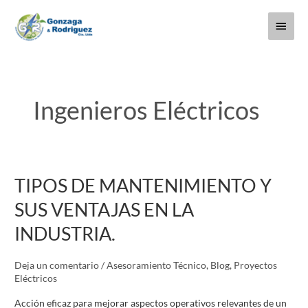
Ir
Menú
al
contenido
princi
Ingenieros Eléctricos
TIPOS DE MANTENIMIENTO Y
TIPOS
DE
SUS VENTAJAS EN LA
MANTENIMIENTO
INDUSTRIA.
Y
SUS
Deja un comentario
/
Asesoramiento Técnico
,
Blog
,
Proyectos
VENTAJAS
Eléctricos
EN
LA
Acción eficaz para mejorar aspectos operativos relevantes de un