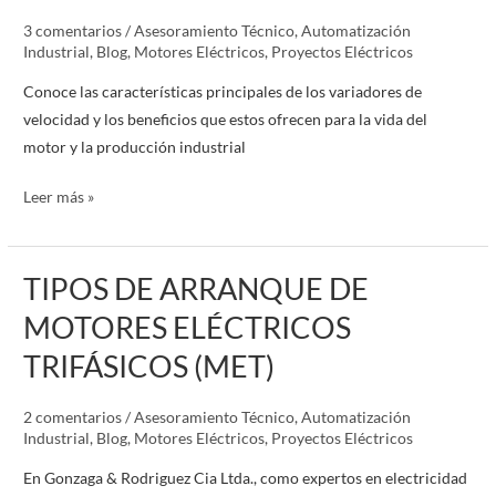
DE
3 comentarios
/
Asesoramiento Técnico
,
Automatización
VARIADORES
Industrial
,
Blog
,
Motores Eléctricos
,
Proyectos Eléctricos
DE
Conoce las características principales de los variadores de
VELOCIDAD.
velocidad y los beneficios que estos ofrecen para la vida del
motor y la producción industrial
Leer más »
TIPOS DE ARRANQUE DE
TIPOS
DE
MOTORES ELÉCTRICOS
ARRANQUE
TRIFÁSICOS (MET)
DE
MOTORES
2 comentarios
/
Asesoramiento Técnico
,
Automatización
ELÉCTRICOS
Industrial
,
Blog
,
Motores Eléctricos
,
Proyectos Eléctricos
TRIFÁSICOS
(MET)
En Gonzaga & Rodriguez Cia Ltda., como expertos en electricidad