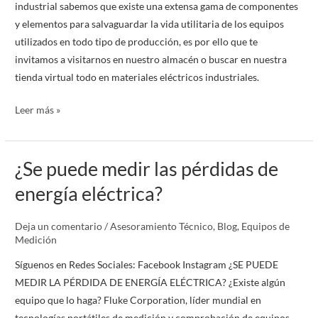
industrial sabemos que existe una extensa gama de componentes
y elementos para salvaguardar la vida utilitaria de los equipos
utilizados en todo tipo de producción, es por ello que te
invitamos a visitarnos en nuestro almacén o buscar en nuestra
tienda virtual todo en materiales eléctricos industriales.
Leer más »
¿Se puede medir las pérdidas de
¿Se
puede
energía eléctrica?
medir
las
Deja un comentario
/
Asesoramiento Técnico
,
Blog
,
Equipos de
pérdidas
Medición
de
Síguenos en Redes Sociales: Facebook Instagram ¿SE PUEDE
energía
MEDIR LA PÉRDIDA DE ENERGÍA ELÉCTRICA? ¿Existe algún
eléctrica?
equipo que lo haga? Fluke Corporation, líder mundial en
tecnologías portátiles de medición y comprobación de equipos