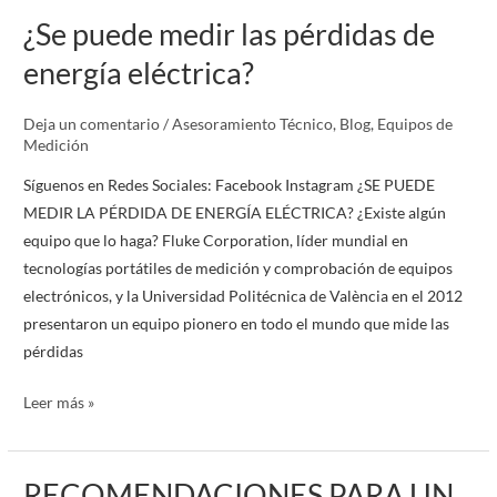
¿Se puede medir las pérdidas de
¿Se
puede
energía eléctrica?
medir
las
Deja un comentario
/
Asesoramiento Técnico
,
Blog
,
Equipos de
pérdidas
Medición
de
Síguenos en Redes Sociales: Facebook Instagram ¿SE PUEDE
energía
MEDIR LA PÉRDIDA DE ENERGÍA ELÉCTRICA? ¿Existe algún
eléctrica?
equipo que lo haga? Fluke Corporation, líder mundial en
tecnologías portátiles de medición y comprobación de equipos
electrónicos, y la Universidad Politécnica de València en el 2012
presentaron un equipo pionero en todo el mundo que mide las
pérdidas
Leer más »
RECOMENDACIONES PARA UN
RECOMENDACIONES