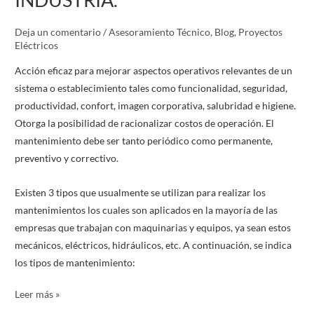
SUS
Deja un comentario
/
Asesoramiento Técnico
,
Blog
,
Proyectos
VENTAJAS
Eléctricos
EN
LA
Acción eficaz para mejorar aspectos operativos relevantes de un
INDUSTRIA.
sistema o establecimiento tales como funcionalidad, seguridad,
productividad, confort, imagen corporativa, salubridad e higiene.
Otorga la posibilidad de racionalizar costos de operación. El
mantenimiento debe ser tanto periódico como permanente,
preventivo y correctivo.
Existen 3 tipos que usualmente se utilizan para realizar los
mantenimientos los cuales son aplicados en la mayoría de las
empresas que trabajan con maquinarias y equipos, ya sean estos
mecánicos, eléctricos, hidráulicos, etc. A continuación, se indica
los tipos de mantenimiento:
Leer más »