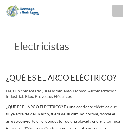
Ir
Menú
al
contenido
princi
Electricistas
¿QUÉ ES EL ARCO ELÉCTRICO?
¿QUÉ
ES
EL
Deja un comentario
/
Asesoramiento Técnico
,
Automatización
Industrial
,
Blog
,
Proyectos Eléctricos
ARCO
ELÉCTRICO?
¿QUÉ ES EL ARCO ELÉCTRICO? Es una corriente eléctrica que
fluye a través de un arco, fuera de su camino normal, donde el
aire se convierte en el conductor de una elevada energía térmica
(más de 5.000 grados Celsius) y genera un plasma de alta