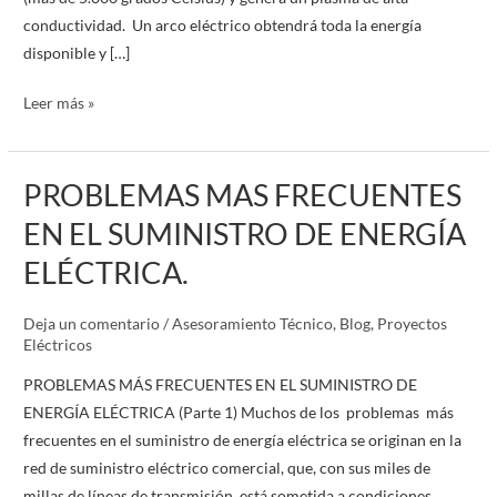
conductividad. Un arco eléctrico obtendrá toda la energía
disponible y […]
Leer más »
PROBLEMAS MAS FRECUENTES
PROBLEMAS
MAS
EN EL SUMINISTRO DE ENERGÍA
FRECUENTES
ELÉCTRICA.
EN
EL
Deja un comentario
/
Asesoramiento Técnico
,
Blog
,
Proyectos
SUMINISTRO
Eléctricos
DE
ENERGÍA
PROBLEMAS MÁS FRECUENTES EN EL SUMINISTRO DE
ELÉCTRICA.
ENERGÍA ELÉCTRICA (Parte 1) Muchos de los problemas más
frecuentes en el suministro de energía eléctrica se originan en la
red de suministro eléctrico comercial, que, con sus miles de
millas de líneas de transmisión, está sometida a condiciones