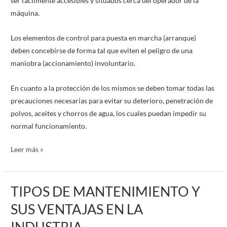
ser fácilmente accesibles y situados cerca del operador de la
máquina.
Los elementos de control para puesta en marcha (arranque)
deben concebirse de forma tal que eviten el peligro de una
maniobra (accionamiento) involuntario.
En cuanto a la protección de los mismos se deben tomar todas las
precauciones necesarias para evitar su deterioro, penetración de
polvos, aceites y chorros de agua, los cuales puedan impedir su
normal funcionamiento.
Leer más »
TIPOS DE MANTENIMIENTO Y
TIPOS
DE
SUS VENTAJAS EN LA
MANTENIMIENTO
INDUSTRIA.
Y