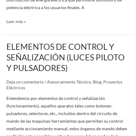
potencia eléctrica a los usuarios finales. A
Leer más »
ELEMENTOS DE CONTROL Y
ELEMENTOS
DE
SEÑALIZACIÓN (LUCES PILOTO
CONTROL
Y PULSADORES)
Y
SEÑALIZACIÓN
Deja un comentario
/
Asesoramiento Técnico
,
Blog
,
Proyectos
(LUCES
Eléctricos
PILOTO
Y
Entendemos por elementos de control y señalización
PULSADORES)
(funcionamiento), aquellos aparatos tales como botones-
pulsadores, selectores, etc., incluidos dentro del circuito de
mando de las maquinas-herramientas que permiten su control
mediante accionamiento manual, estos órganos de mando deben