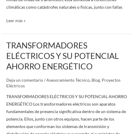
climáticas como catástrofes naturales o físicas, junto con fallas
Leer más »
TRANSFORMADORES
TRANSFORMADORES
ELÉCTRICOS
ELÉCTRICOS Y SU POTENCIAL
Y
AHORRO ENERGÉTICO
SU
POTENCIAL
Deja un comentario
/
Asesoramiento Técnico
,
Blog
,
Proyectos
AHORRO
Eléctricos
ENERGÉTICO
TRANSFORMADORES ELÉCTRICOS Y SU POTENCIAL AHORRO
ENERGÉTICO Los transformadores eléctricos son aparatos
fundamentales de presencia significativa dentro de un sistema de
potencia. Ellos, junto con otros equipos, hacen parte de los
elementos que conforman los sistemas de transmisión y
distribución de energía eléctrica que permite el suministro de